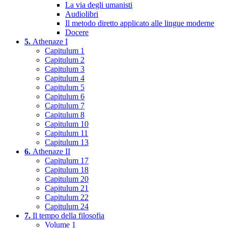
La via degli umanisti
Audiolibri
Il metodo diretto applicato alle lingue moderne
Docere
5.
Athenaze I
Capitulum 1
Capitulum 2
Capitulum 3
Capitulum 4
Capitulum 5
Capitulum 6
Capitulum 7
Capitulum 8
Capitulum 10
Capitulum 11
Capitulum 13
6.
Athenaze II
Capitulum 17
Capitulum 18
Capitulum 20
Capitulum 21
Capitulum 22
Capitulum 24
7.
Il tempo della filosofia
Volume 1