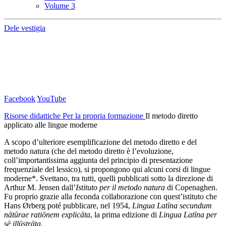
Volume 3
Dele vestigia
Facebook
YouTube
Risorse didattiche
Per la propria formazione
Il metodo diretto
applicato alle lingue moderne
A scopo d’ulteriore esemplificazione del metodo diretto e del
metodo natura (che del metodo diretto è l’evoluzione,
coll’importantissima aggiunta del principio di presentazione
frequenziale del lessico), si propongono qui alcuni corsi di lingue
moderne*. Svettano, tra tutti, quelli pubblicati sotto la direzione di
Arthur M. Jensen dall’
Istituto per il metodo natura
di Copenaghen.
Fu proprio grazie alla feconda collaborazione con quest’istituto che
Hans Ørberg poté pubblicare, nel 1954,
Lingua Latīna secundum
nātūrae ratiōnem explicāta
, la prima edizione di
Lingua Latīna per
sē illūstrāta
.