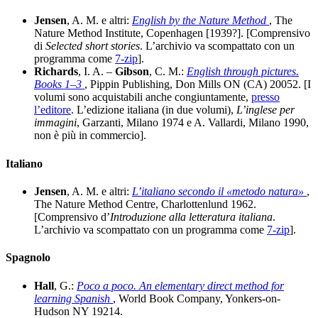
Jensen
, A. M. e altri:
English by the Nature Method
, The
Nature Method Institute, Copenhagen [1939?]. [Comprensivo
di
Selected short stories
. L’archivio va scompattato con un
programma come
7-zip
].
Richards
, I. A. –
Gibson
, C. M.:
English through pictures.
Books 1–3
, Pippin Publishing, Don Mills ON (CA) 20052. [I
volumi sono acquistabili anche congiuntamente,
presso
l’editore
. L’edizione italiana (in due volumi),
L’inglese per
immagini
, Garzanti, Milano 1974 e A. Vallardi, Milano 1990,
non è più in commercio].
Italiano
Jensen
, A. M. e altri:
L’italiano secondo il «metodo natura»
,
The Nature Method Centre, Charlottenlund 1962.
[Comprensivo d’
Introduzione alla letteratura italiana
.
L’archivio va scompattato con un programma come
7-zip
].
Spagnolo
Hall
, G.:
Poco a poco. An elementary direct method for
learning Spanish
, World Book Company, Yonkers-on-
Hudson NY 19214.