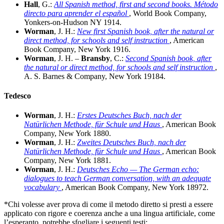
Hall
, G.:
All Spanish method, first and second books. Método
directo para aprender el español
, World Book Company,
Yonkers-on-Hudson NY 1914.
Worman
, J. H.:
New first Spanish book, after the natural or
direct method, for schools and self instruction
, American
Book Company, New York 1916.
Worman
, J. H. –
Bransby
, C.:
Second Spanish book, after
the natural or direct method, for schools and self instruction
,
A. S. Barnes & Company, New York 19184.
Tedesco
Worman
, J. H.:
Erstes Deutsches Buch, nach der
Natürlichen Methode, für Schule und Haus
, American Book
Company, New York 1880.
Worman
, J. H.:
Zweites Deutsches Buch, nach der
Natürlichen Methode, für Schule und Haus
, American Book
Company, New York 1881.
Worman
, J. H.:
Deutsches Echo — The German echo:
dialogues to teach German conversation, with an adequate
vocabulary
, American Book Company, New York 18972.
*Chi volesse aver prova di come il metodo diretto si presti a essere
applicato con rigore e coerenza anche a una lingua artificiale, come
l’esperanto, potrebbe sfogliare i seguenti testi: