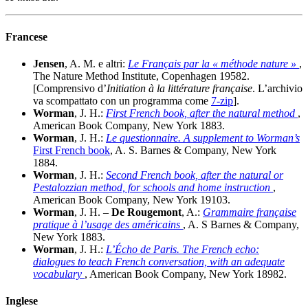
Francese
Jensen
, A. M. e altri:
Le Français par la « méthode nature »
,
The Nature Method Institute, Copenhagen 19582.
[Comprensivo d’
Initiation à la littérature française
. L’archivio
va scompattato con un programma come
7-zip
].
Worman
, J. H.:
First French book, after the natural method
,
American Book Company, New York 1883.
Worman
, J. H.:
Le questionnaire. A supplement to Worman’s
First French book
, A. S. Barnes & Company, New York
1884.
Worman
, J. H.:
Second French book, after the natural or
Pestalozzian method, for schools and home instruction
,
American Book Company, New York 19103.
Worman
, J. H. –
De Rougemont
, A.:
Grammaire française
pratique à l’usage des américains
, A. S Barnes & Company,
New York 1883.
Worman
, J. H.:
L’Écho de Paris. The French echo:
dialogues to teach French conversation, with an adequate
vocabulary
, American Book Company, New York 18982.
Inglese