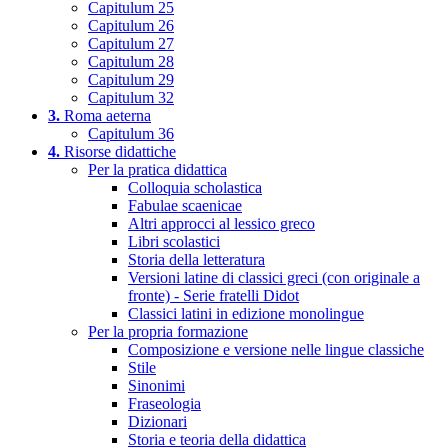
Capitulum 25
Capitulum 26
Capitulum 27
Capitulum 28
Capitulum 29
Capitulum 32
3.
Roma aeterna
Capitulum 36
4.
Risorse didattiche
Per la pratica didattica
Colloquia scholastica
Fabulae scaenicae
Altri approcci al lessico greco
Libri scolastici
Storia della letteratura
Versioni latine di classici greci (con originale a
fronte) - Serie fratelli Didot
Classici latini in edizione monolingue
Per la propria formazione
Composizione e versione nelle lingue classiche
Stile
Sinonimi
Fraseologia
Dizionari
Storia e teoria della didattica